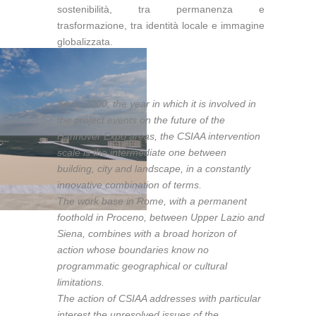
sostenibilità, tra permanenza e
trasformazione, tra identità locale e immagine
globalizzata.
Since 2000, the year in which it is involved in
the project events on the future of the
Hannover Expo areas, the CSIAA intervention
scale is the intermediate one between
building, city and landscape, in a constantly
innovative combination of terms.
The work base in Rome, with a permanent
foothold in Proceno, between Upper Lazio and
Siena, combines with a broad horizon of
action whose boundaries know no
programmatic geographical or cultural
limitations.
The action of CSIAA addresses with particular
interest the unresolved issues of the